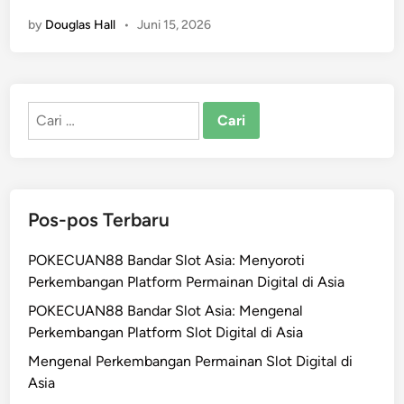
K
by
Douglas Hall
•
Juni 15, 2026
E
C
U
A
Cari
N
untuk:
8
8
d
a
Pos-pos Terbaru
n
T
POKECUAN88 Bandar Slot Asia: Menyoroti
r
Perkembangan Platform Permainan Digital di Asia
e
n
POKECUAN88 Bandar Slot Asia: Mengenal
S
Perkembangan Platform Slot Digital di Asia
l
Mengenal Perkembangan Permainan Slot Digital di
o
Asia
t