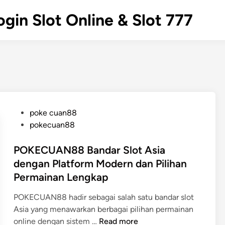
in Slot Online & Slot 777
P
poke cuan88
o
pokecuan88
s
t
POKECUAN88 Bandar Slot Asia
e
dengan Platform Modern dan Pilihan
d
Permainan Lengkap
i
n
POKECUAN88 hadir sebagai salah satu bandar slot
Asia yang menawarkan berbagai pilihan permainan
P
online dengan sistem …
Read more