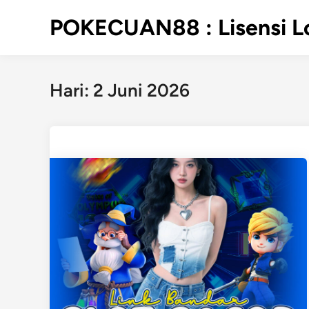
Skip
POKECUAN88 : Lisensi Log
to
content
Hari:
2 Juni 2026