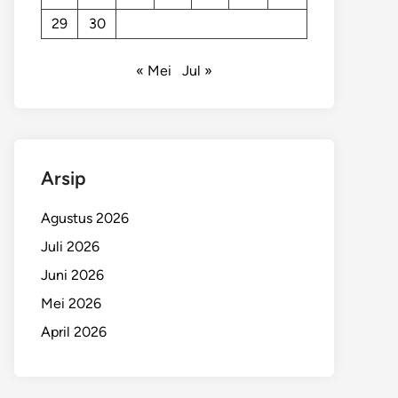
29
30
« Mei
Jul »
Arsip
Agustus 2026
Juli 2026
Juni 2026
Mei 2026
April 2026