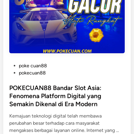
P
poke cuan88
o
pokecuan88
s
t
POKECUAN88 Bandar Slot Asia:
e
Fenomena Platform Digital yang
d
Semakin Dikenal di Era Modern
i
n
Kemajuan teknologi digital telah membawa
perubahan besar terhadap cara masyarakat
P
mengakses berbagai layanan online. Internet yang …