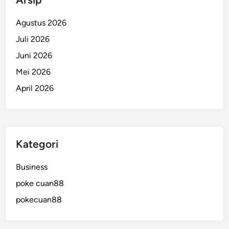
i
n
Agustus 2026
D
Juli 2026
i
k
Juni 2026
e
Mei 2026
n
April 2026
a
l
d
i
E
Kategori
r
a
Business
M
poke cuan88
o
pokecuan88
d
e
r