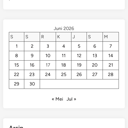
o
r
m
D
i
Juni 2026
g
S
S
R
K
J
S
M
i
1
2
3
4
5
6
7
t
8
9
10
11
12
13
14
a
l
15
16
17
18
19
20
21
y
22
23
24
25
26
27
28
a
n
29
30
g
S
« Mei
Jul »
e
m
a
k
Arsip