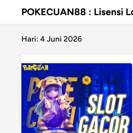
Skip
POKECUAN88 : Lisensi Log
to
content
Hari:
4 Juni 2026