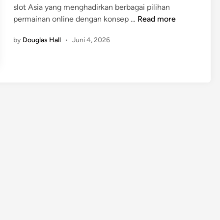
slot Asia yang menghadirkan berbagai pilihan
P
permainan online dengan konsep …
Read more
O
by
Douglas Hall
•
Juni 4, 2026
K
E
C
U
A
N
8
8
B
a
n
d
a
r
S
l