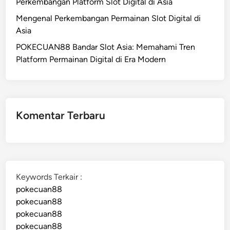
Perkembangan Platform Slot Digital di Asia
A
Mengenal Perkembangan Permainan Slot Digital di
s
Asia
i
a
POKECUAN88 Bandar Slot Asia: Memahami Tren
:
Platform Permainan Digital di Era Modern
P
l
a
t
Komentar Terbaru
f
o
r
m
H
Keywords Terkair :
i
pokecuan88
b
pokecuan88
u
pokecuan88
r
pokecuan88