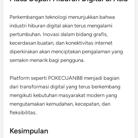
Perkembangan teknologi menunjukkan bahwa
industri hiburan digital akan terus mengalami
pertumbuhan. Inovasi dalam bidang grafis,
kecerdasan buatan, dan konektivitas internet
diperkirakan akan menciptakan pengalaman yang
semakin menarik bagi pengguna.
Platform seperti POKECUAN88 menjadi bagian
dari transformasi digital yang terus berkembang
mengikuti kebutuhan masyarakat modern yang
mengutamakan kemudahan, kecepatan, dan
fleksibilitas.
Kesimpulan