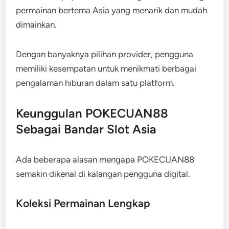
permainan bertema Asia yang menarik dan mudah
dimainkan.
Dengan banyaknya pilihan provider, pengguna
memiliki kesempatan untuk menikmati berbagai
pengalaman hiburan dalam satu platform.
Keunggulan POKECUAN88
Sebagai Bandar Slot Asia
Ada beberapa alasan mengapa POKECUAN88
semakin dikenal di kalangan pengguna digital.
Koleksi Permainan Lengkap