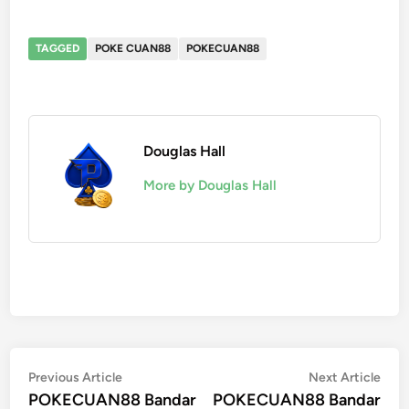
TAGGED
POKE CUAN88
POKECUAN88
Douglas Hall
More by Douglas Hall
Navigasi
Previous
Nex
Previous Article
Next Article
article:
artic
POKECUAN88 Bandar
POKECUAN88 Bandar
pos