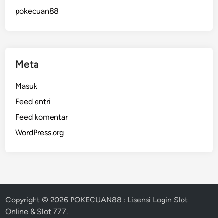
pokecuan88
Meta
Masuk
Feed entri
Feed komentar
WordPress.org
Copyright © 2026
POKECUAN88 : Lisensi Login Slot
Online & Slot 777
.