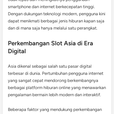
smartphone dan internet berkecepatan tinggi.
Dengan dukungan teknologi modern, pengguna kini
dapat menikmati berbagai jenis hiburan kapan saja
dan di mana saja hanya melalui satu perangkat.
Perkembangan Slot Asia di Era
Digital
Asia dikenal sebagai salah satu pasar digital
terbesar di dunia. Pertumbuhan pengguna internet
yang sangat cepat mendorong berkembangnya
berbagai platform hiburan online yang menawarkan
pengalaman bermain lebih modern dan interaktif.
Beberapa faktor yang mendukung perkembangan