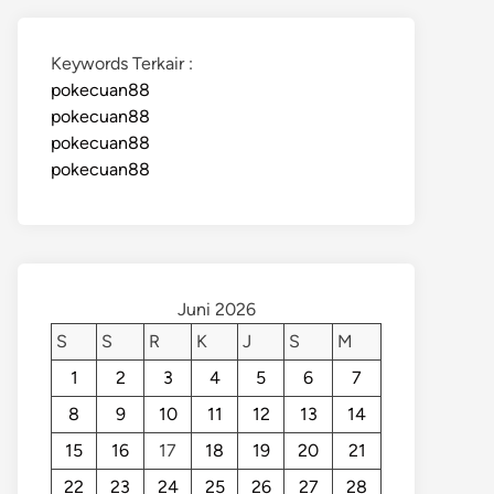
Keywords Terkair :
pokecuan88
pokecuan88
pokecuan88
pokecuan88
Juni 2026
S
S
R
K
J
S
M
1
2
3
4
5
6
7
8
9
10
11
12
13
14
15
16
17
18
19
20
21
22
23
24
25
26
27
28