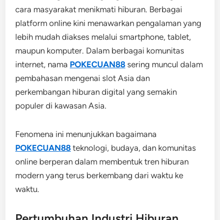
cara masyarakat menikmati hiburan. Berbagai
platform online kini menawarkan pengalaman yang
lebih mudah diakses melalui smartphone, tablet,
maupun komputer. Dalam berbagai komunitas
internet, nama
POKECUAN88
sering muncul dalam
pembahasan mengenai slot Asia dan
perkembangan hiburan digital yang semakin
populer di kawasan Asia.
Fenomena ini menunjukkan bagaimana
POKECUAN88
teknologi, budaya, dan komunitas
online berperan dalam membentuk tren hiburan
modern yang terus berkembang dari waktu ke
waktu.
Pertumbuhan Industri Hiburan