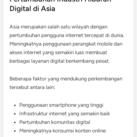
Digital di Asia
Asia merupakan salah satu wilayah dengan
pertumbuhan pengguna internet tercepat di dunia.
Meningkatnya penggunaan perangkat mobile dan
akses internet yang semakin luas membuat
berbagai layanan digital berkembang pesat.
Beberapa faktor yang mendukung perkembangan
tersebut antara lain:
Penggunaan smartphone yang tinggi
Infrastruktur internet yang semakin baik
Pertumbuhan komunitas digital
Meningkatnya konsumsi konten online