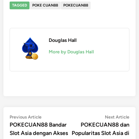
TAGGED
POKE CUAN88
POKECUAN88
Douglas Hall
More by Douglas Hall
Navigasi
Previous
Nex
Previous Article
Next Article
article:
artic
POKECUAN88 Bandar
POKECUAN88 dan
pos
Slot Asia dengan Akses
Popularitas Slot Asia di