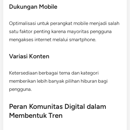
Dukungan Mobile
Optimalisasi untuk perangkat mobile menjadi salah
satu faktor penting karena mayoritas pengguna
mengakses internet melalui smartphone.
Variasi Konten
Ketersediaan berbagai tema dan kategori
memberikan lebih banyak pilihan hiburan bagi
pengguna.
Peran Komunitas Digital dalam
Membentuk Tren