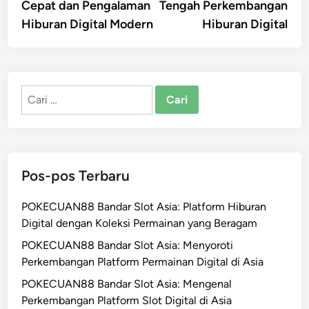
Cepat dan Pengalaman
Tengah Perkembangan
Hiburan Digital Modern
Hiburan Digital
Cari
untuk:
Pos-pos Terbaru
POKECUAN88 Bandar Slot Asia: Platform Hiburan
Digital dengan Koleksi Permainan yang Beragam
POKECUAN88 Bandar Slot Asia: Menyoroti
Perkembangan Platform Permainan Digital di Asia
POKECUAN88 Bandar Slot Asia: Mengenal
Perkembangan Platform Slot Digital di Asia