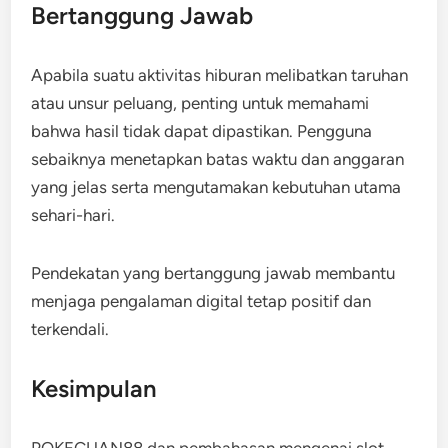
Bertanggung Jawab
Apabila suatu aktivitas hiburan melibatkan taruhan
atau unsur peluang, penting untuk memahami
bahwa hasil tidak dapat dipastikan. Pengguna
sebaiknya menetapkan batas waktu dan anggaran
yang jelas serta mengutamakan kebutuhan utama
sehari-hari.
Pendekatan yang bertanggung jawab membantu
menjaga pengalaman digital tetap positif dan
terkendali.
Kesimpulan
POKECUAN88 dan pembahasan mengenai slot