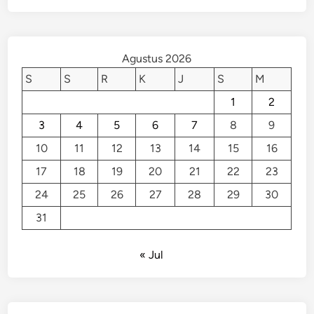
Agustus 2026
S
S
R
K
J
S
M
1
2
3
4
5
6
7
8
9
10
11
12
13
14
15
16
17
18
19
20
21
22
23
24
25
26
27
28
29
30
31
« Jul