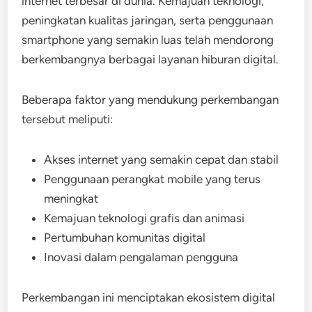
internet terbesar di dunia. Kemajuan teknologi,
peningkatan kualitas jaringan, serta penggunaan
smartphone yang semakin luas telah mendorong
berkembangnya berbagai layanan hiburan digital.
Beberapa faktor yang mendukung perkembangan
tersebut meliputi:
Akses internet yang semakin cepat dan stabil
Penggunaan perangkat mobile yang terus
meningkat
Kemajuan teknologi grafis dan animasi
Pertumbuhan komunitas digital
Inovasi dalam pengalaman pengguna
Perkembangan ini menciptakan ekosistem digital