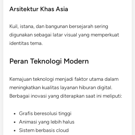
Arsitektur Khas Asia
Kuil, istana, dan bangunan bersejarah sering
digunakan sebagai latar visual yang memperkuat
identitas tema.
Peran Teknologi Modern
Kemajuan teknologi menjadi faktor utama dalam
meningkatkan kualitas layanan hiburan digital.
Berbagai inovasi yang diterapkan saat ini meliputi:
Grafis beresolusi tinggi
Animasi yang lebih halus
Sistem berbasis cloud