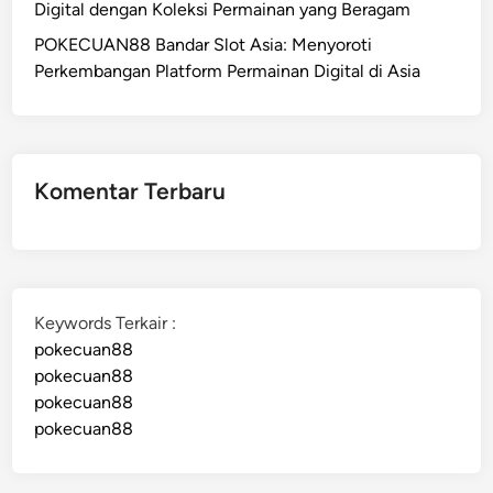
Digital dengan Koleksi Permainan yang Beragam
s
i
POKECUAN88 Bandar Slot Asia: Menyoroti
a
Perkembangan Platform Permainan Digital di Asia
d
e
n
g
Komentar Terbaru
a
n
P
e
n
Keywords Terkair :
g
pokecuan88
a
pokecuan88
l
pokecuan88
a
pokecuan88
m
a
n