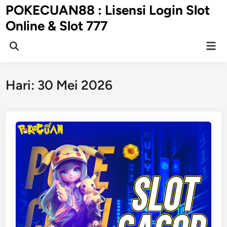
Skip
POKECUAN88 : Lisensi Login Slot
to
Online & Slot 777
content
Mai
Open
Men
Search
Hari:
30 Mei 2026