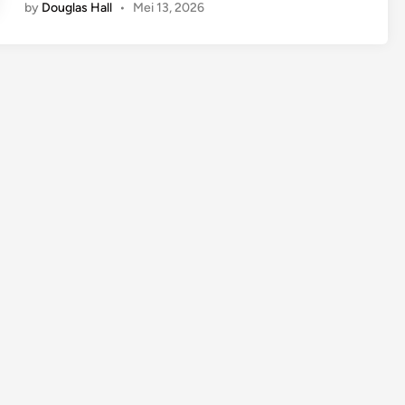
by
Douglas Hall
•
Mei 13, 2026
K
E
C
U
A
N
8
8
B
a
n
d
a
r
S
l
o
t
A