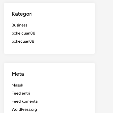
Kategori
Business
poke cuan88
pokecuan88
Meta
Masuk
Feed entri
Feed komentar
WordPress.org