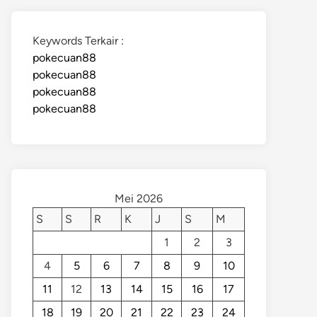
Keywords Terkair :
pokecuan88
pokecuan88
pokecuan88
pokecuan88
Mei 2026
S
S
R
K
J
S
M
1
2
3
4
5
6
7
8
9
10
11
12
13
14
15
16
17
18
19
20
21
22
23
24