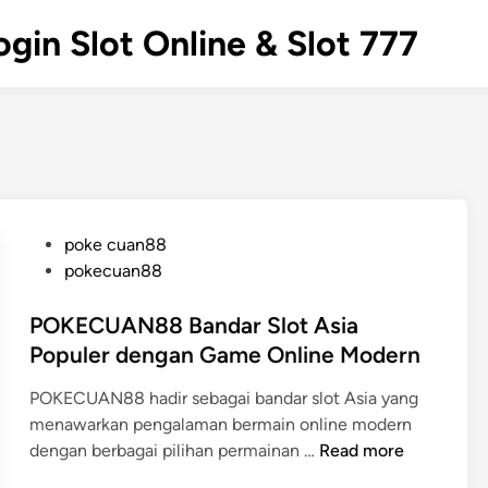
in Slot Online & Slot 777
P
poke cuan88
o
pokecuan88
s
t
POKECUAN88 Bandar Slot Asia
e
Populer dengan Game Online Modern
d
POKECUAN88 hadir sebagai bandar slot Asia yang
i
menawarkan pengalaman bermain online modern
n
P
dengan berbagai pilihan permainan …
Read more
O