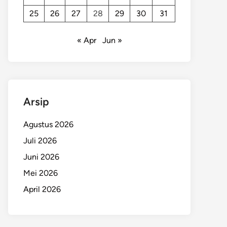
25
26
27
28
29
30
31
« Apr
Jun »
Arsip
Agustus 2026
Juli 2026
Juni 2026
Mei 2026
April 2026