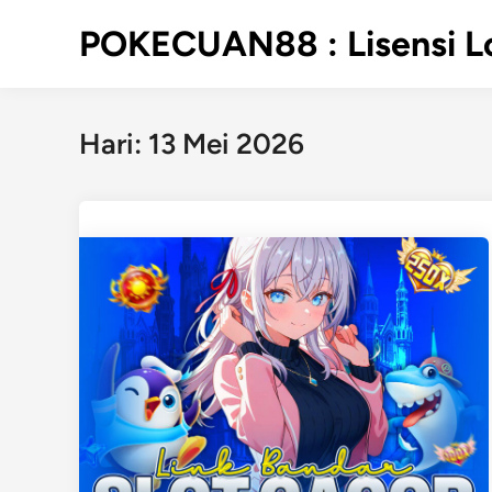
Skip
POKECUAN88 : Lisensi Log
to
content
Hari:
13 Mei 2026