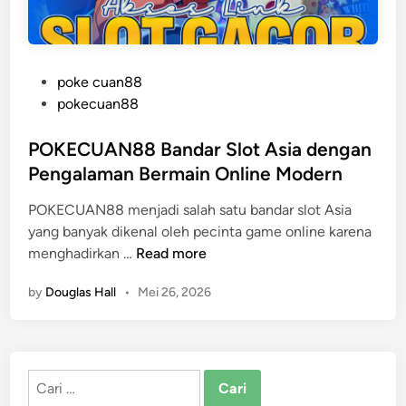
P
poke cuan88
o
pokecuan88
s
t
POKECUAN88 Bandar Slot Asia dengan
e
Pengalaman Bermain Online Modern
d
POKECUAN88 menjadi salah satu bandar slot Asia
i
yang banyak dikenal oleh pecinta game online karena
n
P
menghadirkan …
Read more
O
by
Douglas Hall
•
Mei 26, 2026
K
E
C
U
Cari
A
untuk:
N