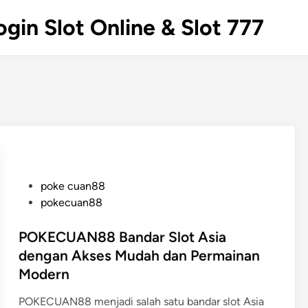
in Slot Online & Slot 777
P
poke cuan88
o
pokecuan88
s
t
POKECUAN88 Bandar Slot Asia
e
dengan Akses Mudah dan Permainan
d
Modern
i
n
POKECUAN88 menjadi salah satu bandar slot Asia