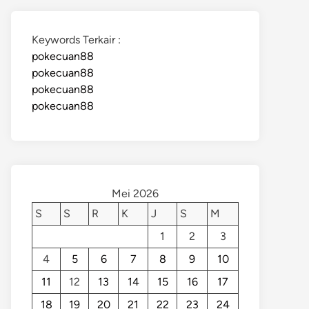
Keywords Terkair :
pokecuan88
pokecuan88
pokecuan88
pokecuan88
Mei 2026
S
S
R
K
J
S
M
1
2
3
4
5
6
7
8
9
10
11
12
13
14
15
16
17
18
19
20
21
22
23
24