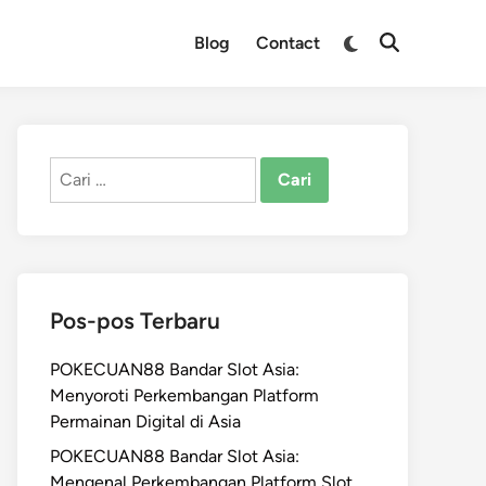
Switch
Blog
Contact
Open
to
Search
dark
mode
Cari
untuk:
Pos-pos Terbaru
POKECUAN88 Bandar Slot Asia:
Menyoroti Perkembangan Platform
Permainan Digital di Asia
POKECUAN88 Bandar Slot Asia:
Mengenal Perkembangan Platform Slot