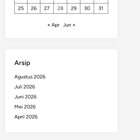
25
26
27
28
29
30
31
« Apr
Jun »
Arsip
Agustus 2026
Juli 2026
Juni 2026
Mei 2026
April 2026