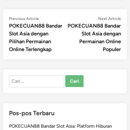
Navigasi
Previous
Nex
Previous Article
Next Article
article:
artic
POKECUAN88 Bandar
POKECUAN88 Bandar
pos
Slot Asia dengan
Slot Asia dengan
Pilihan Permainan
Permainan Online
Online Terlengkap
Populer
Cari
untuk:
Pos-pos Terbaru
POKECUAN88 Bandar Slot Asia: Platform Hiburan