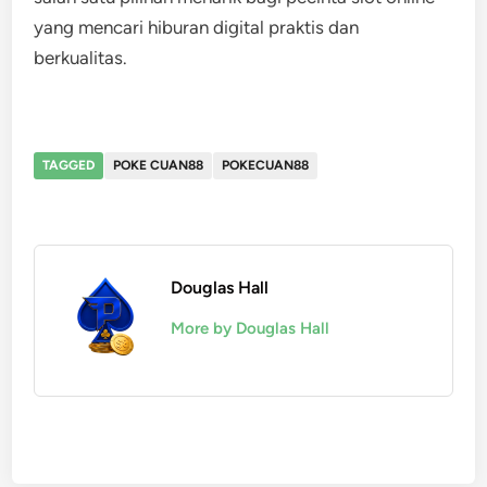
yang mencari hiburan digital praktis dan
berkualitas.
TAGGED
POKE CUAN88
POKECUAN88
Douglas Hall
More by Douglas Hall