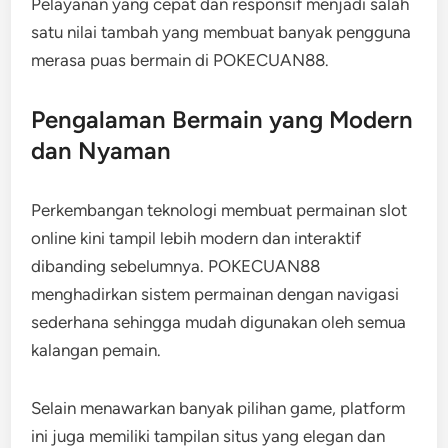
Pelayanan yang cepat dan responsif menjadi salah
satu nilai tambah yang membuat banyak pengguna
merasa puas bermain di POKECUAN88.
Pengalaman Bermain yang Modern
dan Nyaman
Perkembangan teknologi membuat permainan slot
online kini tampil lebih modern dan interaktif
dibanding sebelumnya. POKECUAN88
menghadirkan sistem permainan dengan navigasi
sederhana sehingga mudah digunakan oleh semua
kalangan pemain.
Selain menawarkan banyak pilihan game, platform
ini juga memiliki tampilan situs yang elegan dan