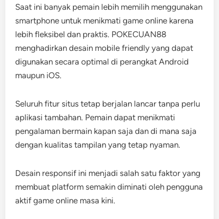
Saat ini banyak pemain lebih memilih menggunakan
smartphone untuk menikmati game online karena
lebih fleksibel dan praktis. POKECUAN88
menghadirkan desain mobile friendly yang dapat
digunakan secara optimal di perangkat Android
maupun iOS.
Seluruh fitur situs tetap berjalan lancar tanpa perlu
aplikasi tambahan. Pemain dapat menikmati
pengalaman bermain kapan saja dan di mana saja
dengan kualitas tampilan yang tetap nyaman.
Desain responsif ini menjadi salah satu faktor yang
membuat platform semakin diminati oleh pengguna
aktif game online masa kini.