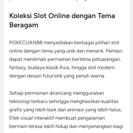
Koleksi Slot Online dengan Tema
Beragam
POKECUAN88 menyediakan berbagai pilihan slot
online dengan tema yang unik dan menarik. Pemain
dapat menikmati permainan bertema petualangan,
fantasy, budaya klasik Asia, hingga slot modern
dengan desain futuristik yang penuh warna.
Setiap permainan dirancang menggunakan
teknologi terbaru sehingga menghasilkan kualitas
grafis yang lebih baik dan animasi yang lebih halus.
Efek visual interaktif membuat pengalaman
bermain terasa lebih hidup dan menyenangkan bagi