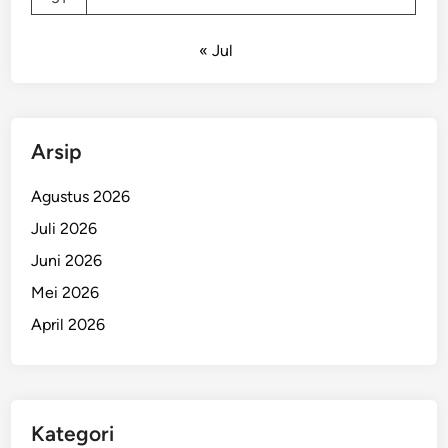
« Jul
Arsip
Agustus 2026
Juli 2026
Juni 2026
Mei 2026
April 2026
Kategori