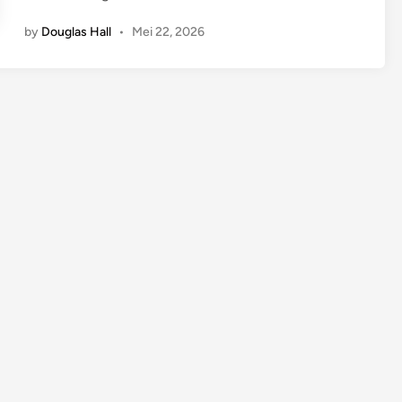
O
by
Douglas Hall
•
Mei 22, 2026
K
E
C
U
A
N
8
8
B
a
n
d
a
r
S
l
o
t