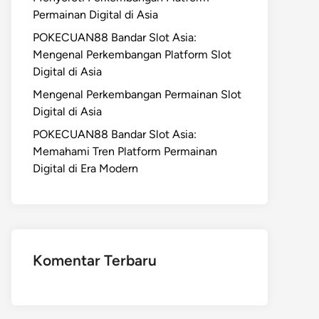
Permainan Digital di Asia
POKECUAN88 Bandar Slot Asia:
Mengenal Perkembangan Platform Slot
Digital di Asia
Mengenal Perkembangan Permainan Slot
Digital di Asia
POKECUAN88 Bandar Slot Asia:
Memahami Tren Platform Permainan
Digital di Era Modern
Komentar Terbaru