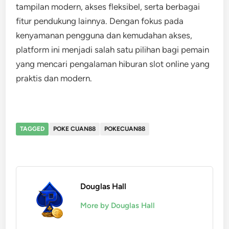
tampilan modern, akses fleksibel, serta berbagai
fitur pendukung lainnya. Dengan fokus pada
kenyamanan pengguna dan kemudahan akses,
platform ini menjadi salah satu pilihan bagi pemain
yang mencari pengalaman hiburan slot online yang
praktis dan modern.
TAGGED
POKE CUAN88
POKECUAN88
Douglas Hall
More by Douglas Hall