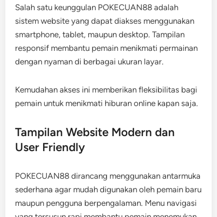
Salah satu keunggulan POKECUAN88 adalah
sistem website yang dapat diakses menggunakan
smartphone, tablet, maupun desktop. Tampilan
responsif membantu pemain menikmati permainan
dengan nyaman di berbagai ukuran layar.
Kemudahan akses ini memberikan fleksibilitas bagi
pemain untuk menikmati hiburan online kapan saja.
Tampilan Website Modern dan
User Friendly
POKECUAN88 dirancang menggunakan antarmuka
sederhana agar mudah digunakan oleh pemain baru
maupun pengguna berpengalaman. Menu navigasi
yang tersusun rapi membantu pemain menemukan