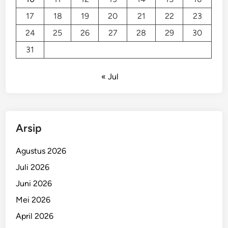
17
18
19
20
21
22
23
24
25
26
27
28
29
30
31
« Jul
Arsip
Agustus 2026
Juli 2026
Juni 2026
Mei 2026
April 2026