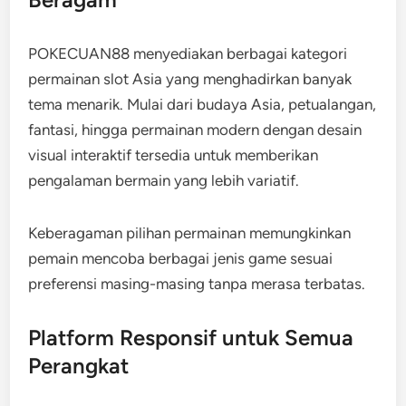
POKECUAN88 menyediakan berbagai kategori
permainan slot Asia yang menghadirkan banyak
tema menarik. Mulai dari budaya Asia, petualangan,
fantasi, hingga permainan modern dengan desain
visual interaktif tersedia untuk memberikan
pengalaman bermain yang lebih variatif.
Keberagaman pilihan permainan memungkinkan
pemain mencoba berbagai jenis game sesuai
preferensi masing-masing tanpa merasa terbatas.
Platform Responsif untuk Semua
Perangkat