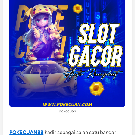
pokecuan
POKECUAN88
hadir sebagai salah satu bandar