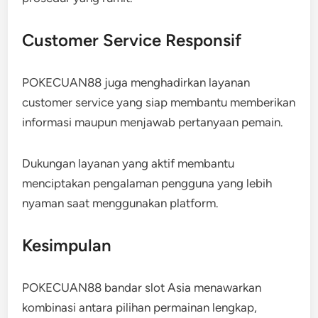
Customer Service Responsif
POKECUAN88 juga menghadirkan layanan
customer service yang siap membantu memberikan
informasi maupun menjawab pertanyaan pemain.
Dukungan layanan yang aktif membantu
menciptakan pengalaman pengguna yang lebih
nyaman saat menggunakan platform.
Kesimpulan
POKECUAN88 bandar slot Asia menawarkan
kombinasi antara pilihan permainan lengkap,