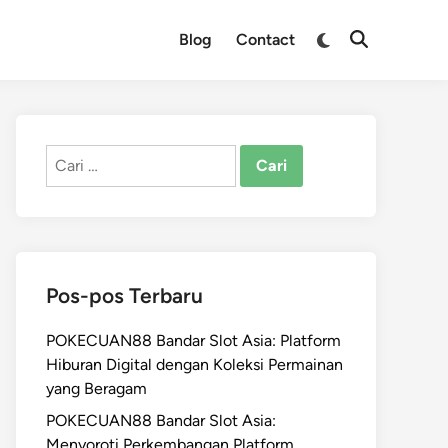
Switch
Blog
Contact
Open
to
Search
dark
mode
Cari
untuk:
Pos-pos Terbaru
POKECUAN88 Bandar Slot Asia: Platform
Hiburan Digital dengan Koleksi Permainan
yang Beragam
POKECUAN88 Bandar Slot Asia:
Menyoroti Perkembangan Platform