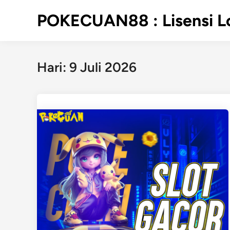
Skip
POKECUAN88 : Lisensi Log
to
content
Hari:
9 Juli 2026