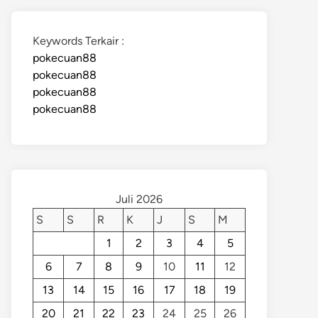
Keywords Terkair :
pokecuan88
pokecuan88
pokecuan88
pokecuan88
Juli 2026
S
S
R
K
J
S
M
1
2
3
4
5
6
7
8
9
10
11
12
13
14
15
16
17
18
19
20
21
22
23
24
25
26