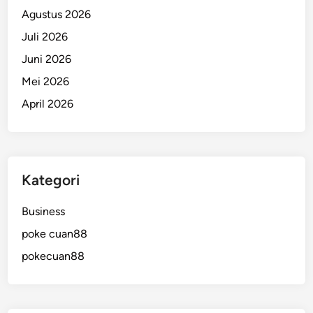
s
Agustus 2026
e
Juli 2026
s
P
Juni 2026
r
Mei 2026
a
April 2026
k
t
i
s
Kategori
Business
poke cuan88
pokecuan88