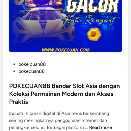
P
poke cuan88
o
pokecuan88
s
t
POKECUAN88 Bandar Slot Asia dengan
e
Koleksi Permainan Modern dan Akses
d
Praktis
i
n
Industri hiburan digital di Asia terus berkembang
seiring meningkatnya penggunaan internet dan
P
perangkat seluler. Berbagai platform …
Read more