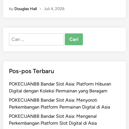
O
by
Douglas Hall
•
Juli 4, 2026
K
E
C
U
Cari
A
untuk:
N
8
8
B
Pos-pos Terbaru
a
n
POKECUAN88 Bandar Slot Asia: Platform Hiburan
d
Digital dengan Koleksi Permainan yang Beragam
a
r
POKECUAN88 Bandar Slot Asia: Menyoroti
S
Perkembangan Platform Permainan Digital di Asia
l
POKECUAN88 Bandar Slot Asia: Mengenal
o
Perkembangan Platform Slot Digital di Asia
t