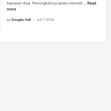
P
kawasan Asia. Meningkatnya akses internet …
Read
O
more
K
by
Douglas Hall
•
Juli 7, 2026
E
C
U
A
N
8
8
d
a
n
P
e
r
k
e
m