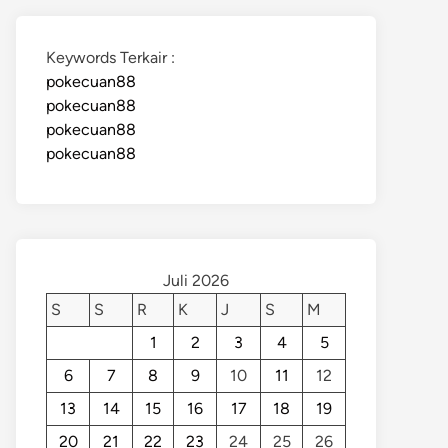
Keywords Terkair :
pokecuan88
pokecuan88
pokecuan88
pokecuan88
Juli 2026
S
S
R
K
J
S
M
1
2
3
4
5
6
7
8
9
10
11
12
13
14
15
16
17
18
19
20
21
22
23
24
25
26