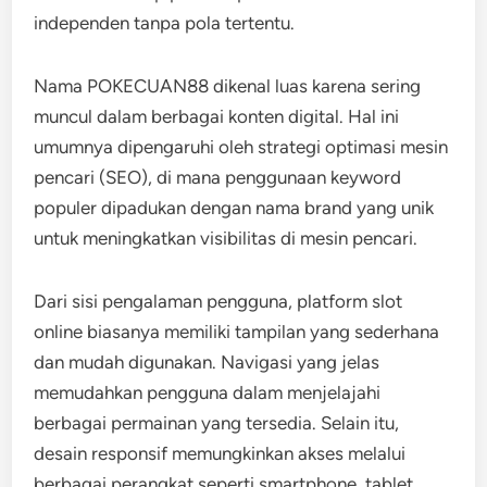
independen tanpa pola tertentu.
Nama POKECUAN88 dikenal luas karena sering
muncul dalam berbagai konten digital. Hal ini
umumnya dipengaruhi oleh strategi optimasi mesin
pencari (SEO), di mana penggunaan keyword
populer dipadukan dengan nama brand yang unik
untuk meningkatkan visibilitas di mesin pencari.
Dari sisi pengalaman pengguna, platform slot
online biasanya memiliki tampilan yang sederhana
dan mudah digunakan. Navigasi yang jelas
memudahkan pengguna dalam menjelajahi
berbagai permainan yang tersedia. Selain itu,
desain responsif memungkinkan akses melalui
berbagai perangkat seperti smartphone, tablet,