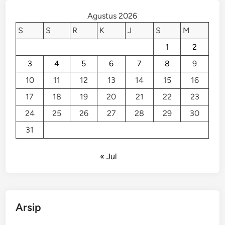
Agustus 2026
S
S
R
K
J
S
M
1
2
3
4
5
6
7
8
9
10
11
12
13
14
15
16
17
18
19
20
21
22
23
24
25
26
27
28
29
30
31
« Jul
Arsip