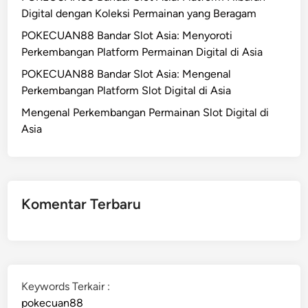
Digital dengan Koleksi Permainan yang Beragam
POKECUAN88 Bandar Slot Asia: Menyoroti
Perkembangan Platform Permainan Digital di Asia
POKECUAN88 Bandar Slot Asia: Mengenal
Perkembangan Platform Slot Digital di Asia
Mengenal Perkembangan Permainan Slot Digital di
Asia
Komentar Terbaru
Keywords Terkair :
pokecuan88