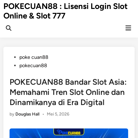
Skip
POKECUAN88 : Lisensi Login Slot
to
Online & Slot 777
content
Mai
Open
Men
Search
Posted
poke cuan88
in
pokecuan88
POKECUAN88 Bandar Slot Asia:
Memahami Tren Slot Online dan
Dinamikanya di Era Digital
by
Douglas Hall
•
Mei 5, 2026