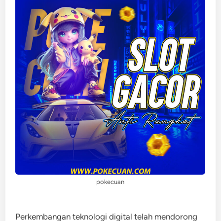
pokecuan
Perkembangan teknologi digital telah mendorong