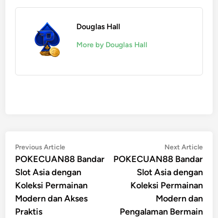
Douglas Hall
More by Douglas Hall
Navigasi
Previous
Nex
Previous Article
Next Article
article:
artic
POKECUAN88 Bandar
POKECUAN88 Bandar
pos
Slot Asia dengan
Slot Asia dengan
Koleksi Permainan
Koleksi Permainan
Modern dan Akses
Modern dan
Praktis
Pengalaman Bermain