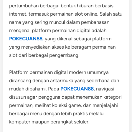
pertumbuhan berbagai bentuk hiburan berbasis
internet, termasuk permainan slot online. Salah satu
nama yang sering muncul dalam pembahasan
mengenai platform permainan digital adalah
POKECUAN88,
yang dikenal sebagai platform
yang menyediakan akses ke beragam permainan
slot dari berbagai pengembang.
Platform permainan digital modern umumnya
dirancang dengan antarmuka yang sederhana dan
mudah dipahami. Pada
POKECUAN88
, navigasi
disusun agar pengguna dapat menemukan kategori
permainan, melihat koleksi game, dan menjelajahi
berbagai menu dengan lebih praktis melalui
komputer maupun perangkat seluler.