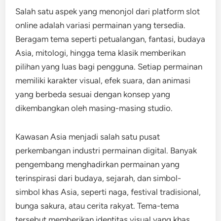
Salah satu aspek yang menonjol dari platform slot
online adalah variasi permainan yang tersedia.
Beragam tema seperti petualangan, fantasi, budaya
Asia, mitologi, hingga tema klasik memberikan
pilihan yang luas bagi pengguna. Setiap permainan
memiliki karakter visual, efek suara, dan animasi
yang berbeda sesuai dengan konsep yang
dikembangkan oleh masing-masing studio.
Kawasan Asia menjadi salah satu pusat
perkembangan industri permainan digital. Banyak
pengembang menghadirkan permainan yang
terinspirasi dari budaya, sejarah, dan simbol-
simbol khas Asia, seperti naga, festival tradisional,
bunga sakura, atau cerita rakyat. Tema-tema
tersebut memberikan identitas visual yang khas