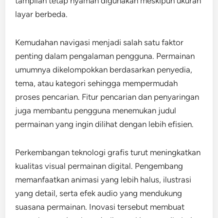
tampilan tetap nyaman digunakan meskipun ukuran
layar berbeda.
Kemudahan navigasi menjadi salah satu faktor
penting dalam pengalaman pengguna. Permainan
umumnya dikelompokkan berdasarkan penyedia,
tema, atau kategori sehingga mempermudah
proses pencarian. Fitur pencarian dan penyaringan
juga membantu pengguna menemukan judul
permainan yang ingin dilihat dengan lebih efisien.
Perkembangan teknologi grafis turut meningkatkan
kualitas visual permainan digital. Pengembang
memanfaatkan animasi yang lebih halus, ilustrasi
yang detail, serta efek audio yang mendukung
suasana permainan. Inovasi tersebut membuat