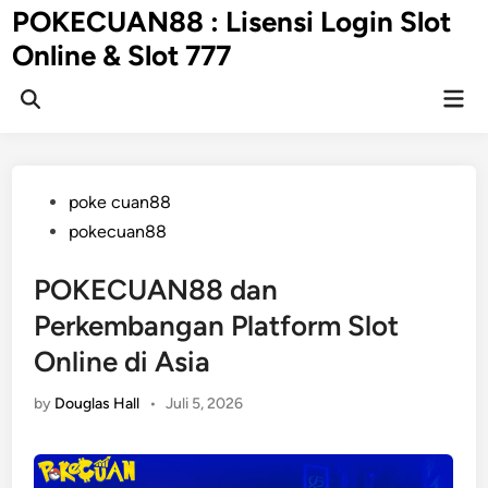
Skip
POKECUAN88 : Lisensi Login Slot
to
Online & Slot 777
content
Mai
Open
Men
Search
Posted
poke cuan88
in
pokecuan88
POKECUAN88 dan
Perkembangan Platform Slot
Online di Asia
by
Douglas Hall
•
Juli 5, 2026