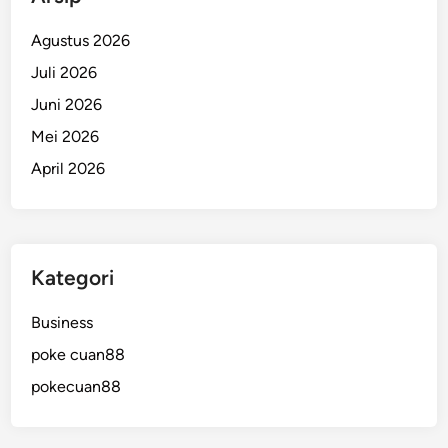
Agustus 2026
Juli 2026
Juni 2026
Mei 2026
April 2026
Kategori
Business
poke cuan88
pokecuan88