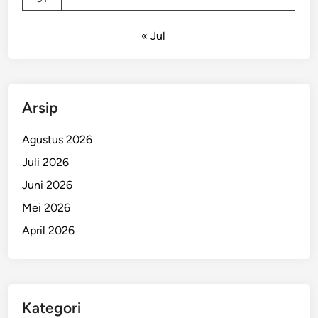
« Jul
Arsip
Agustus 2026
Juli 2026
Juni 2026
Mei 2026
April 2026
Kategori