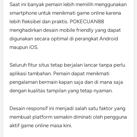
Saat ini banyak pemain lebih memilih menggunakan
smartphone untuk menikmati game online karena
lebih fleksibel dan praktis. POKECUAN88
menghadirkan desain mobile friendly yang dapat
digunakan secara optimal di perangkat Android
maupun iOS.
Seluruh fitur situs tetap berjalan lancar tanpa perlu
aplikasi tambahan. Pemain dapat menikmati
pengalaman bermain kapan saja dan di mana saja
dengan kualitas tampilan yang tetap nyaman.
Desain responsif ini menjadi salah satu faktor yang
membuat platform semakin diminati oleh pengguna
aktif game online masa kini.