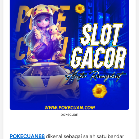
pokecuan
POKECUAN88
dikenal sebagai salah satu bandar