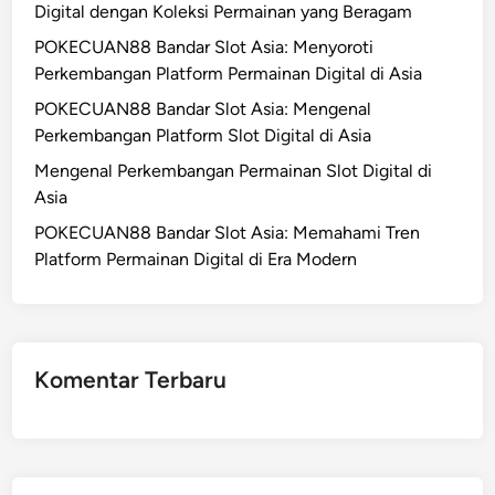
Digital dengan Koleksi Permainan yang Beragam
POKECUAN88 Bandar Slot Asia: Menyoroti
Perkembangan Platform Permainan Digital di Asia
POKECUAN88 Bandar Slot Asia: Mengenal
Perkembangan Platform Slot Digital di Asia
Mengenal Perkembangan Permainan Slot Digital di
Asia
POKECUAN88 Bandar Slot Asia: Memahami Tren
Platform Permainan Digital di Era Modern
Komentar Terbaru