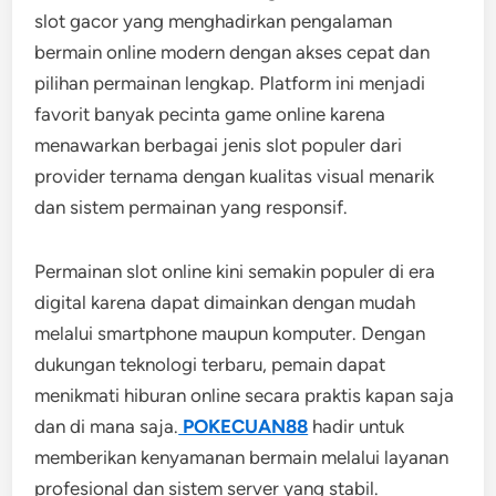
slot gacor yang menghadirkan pengalaman
bermain online modern dengan akses cepat dan
pilihan permainan lengkap. Platform ini menjadi
favorit banyak pecinta game online karena
menawarkan berbagai jenis slot populer dari
provider ternama dengan kualitas visual menarik
dan sistem permainan yang responsif.
Permainan slot online kini semakin populer di era
digital karena dapat dimainkan dengan mudah
melalui smartphone maupun komputer. Dengan
dukungan teknologi terbaru, pemain dapat
menikmati hiburan online secara praktis kapan saja
dan di mana saja.
POKECUAN88
hadir untuk
memberikan kenyamanan bermain melalui layanan
profesional dan sistem server yang stabil.