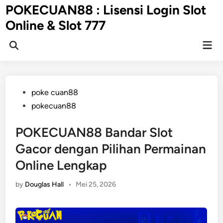
Skip
POKECUAN88 : Lisensi Login Slot
to
Online & Slot 777
content
Mai
Open
Men
Search
Posted
poke cuan88
in
pokecuan88
POKECUAN88 Bandar Slot
Gacor dengan Pilihan Permainan
Online Lengkap
by
Douglas Hall
•
Mei 25, 2026