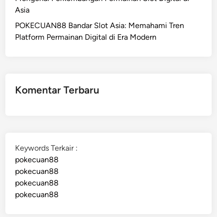
Asia
POKECUAN88 Bandar Slot Asia: Memahami Tren
Platform Permainan Digital di Era Modern
Komentar Terbaru
Keywords Terkair :
pokecuan88
pokecuan88
pokecuan88
pokecuan88