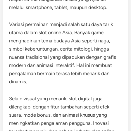
melalui smartphone, tablet, maupun desktop.
Variasi permainan menjadi salah satu daya tarik
utama dalam slot online Asia. Banyak game
menghadirkan tema budaya Asia seperti naga,
simbol keberuntungan, cerita mitologi, hingga
nuansa tradisional yang dipadukan dengan grafis
modern dan animasi interaktif. Hal ini membuat
pengalaman bermain terasa lebih menarik dan
dinamis.
Selain visual yang menarik, slot digital juga
dilengkapi dengan fitur tambahan seperti efek
suara, mode bonus, dan animasi khusus yang
meningkatkan pengalaman pengguna. Inovasi