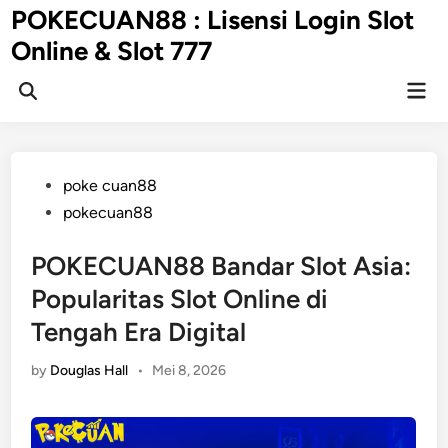
Skip
POKECUAN88 : Lisensi Login Slot
to
Online & Slot 777
content
Mai
Open
Men
Search
Posted
poke cuan88
in
pokecuan88
POKECUAN88 Bandar Slot Asia:
Popularitas Slot Online di
Tengah Era Digital
by
Douglas Hall
•
Mei 8, 2026