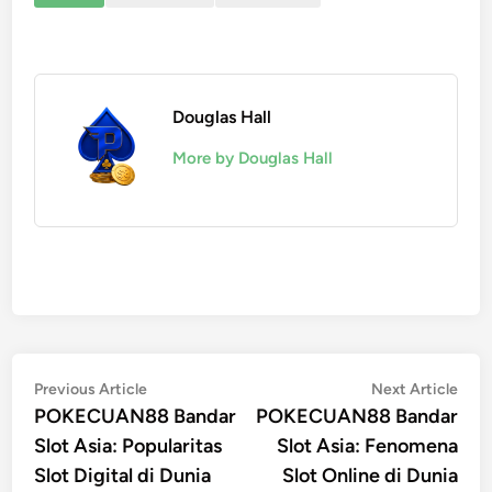
Douglas Hall
More by Douglas Hall
Navigasi
Previous
Nex
Previous Article
Next Article
article:
artic
POKECUAN88 Bandar
POKECUAN88 Bandar
pos
Slot Asia: Popularitas
Slot Asia: Fenomena
Slot Digital di Dunia
Slot Online di Dunia