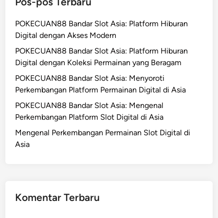
Pos-pos Terbaru
POKECUAN88 Bandar Slot Asia: Platform Hiburan
Digital dengan Akses Modern
POKECUAN88 Bandar Slot Asia: Platform Hiburan
Digital dengan Koleksi Permainan yang Beragam
POKECUAN88 Bandar Slot Asia: Menyoroti
Perkembangan Platform Permainan Digital di Asia
POKECUAN88 Bandar Slot Asia: Mengenal
Perkembangan Platform Slot Digital di Asia
Mengenal Perkembangan Permainan Slot Digital di
Asia
Komentar Terbaru