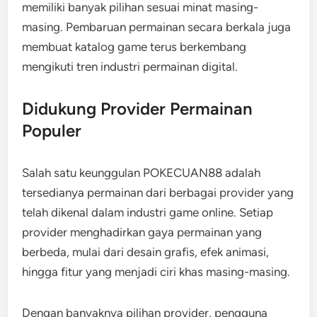
memiliki banyak pilihan sesuai minat masing-
masing. Pembaruan permainan secara berkala juga
membuat katalog game terus berkembang
mengikuti tren industri permainan digital.
Didukung Provider Permainan
Populer
Salah satu keunggulan POKECUAN88 adalah
tersedianya permainan dari berbagai provider yang
telah dikenal dalam industri game online. Setiap
provider menghadirkan gaya permainan yang
berbeda, mulai dari desain grafis, efek animasi,
hingga fitur yang menjadi ciri khas masing-masing.
Dengan banyaknya pilihan provider, pengguna