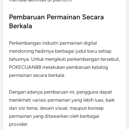
Pembaruan Permainan Secara
Berkala
Perkembangan industri permainan digital
mendorong hadirnya berbagai judul baru setiap
tahunnya. Untuk mengikuti perkembangan tersebut,
POKECUAN88 melakukan pembaruan katalog
permainan secara berkala.
Dengan adanya pembaruan ini, pengguna dapat
menikmati variasi permainan yang lebih luas, baik
dari sisi tema, desain visual, maupun konsep
permainan yang ditawarkan oleh berbagai
provider.