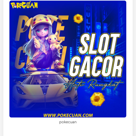
pokecuan