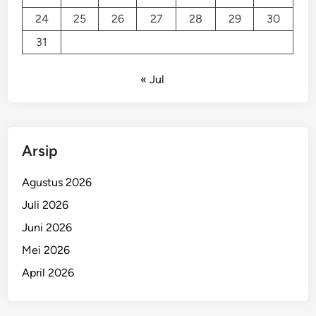
24
25
26
27
28
29
30
31
« Jul
Arsip
Agustus 2026
Juli 2026
Juni 2026
Mei 2026
April 2026