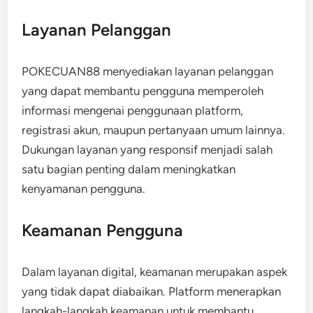
Layanan Pelanggan
POKECUAN88 menyediakan layanan pelanggan
yang dapat membantu pengguna memperoleh
informasi mengenai penggunaan platform,
registrasi akun, maupun pertanyaan umum lainnya.
Dukungan layanan yang responsif menjadi salah
satu bagian penting dalam meningkatkan
kenyamanan pengguna.
Keamanan Pengguna
Dalam layanan digital, keamanan merupakan aspek
yang tidak dapat diabaikan. Platform menerapkan
langkah-langkah keamanan untuk membantu