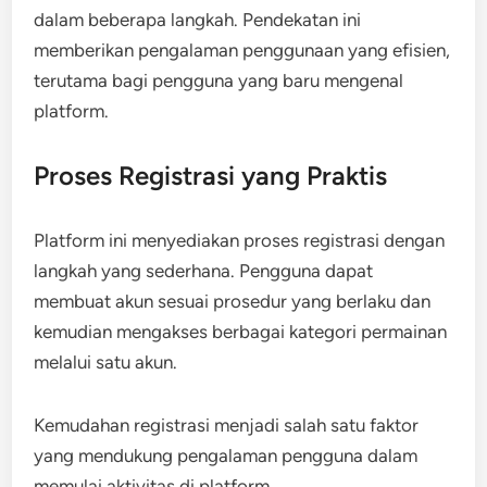
dalam beberapa langkah. Pendekatan ini
memberikan pengalaman penggunaan yang efisien,
terutama bagi pengguna yang baru mengenal
platform.
Proses Registrasi yang Praktis
Platform ini menyediakan proses registrasi dengan
langkah yang sederhana. Pengguna dapat
membuat akun sesuai prosedur yang berlaku dan
kemudian mengakses berbagai kategori permainan
melalui satu akun.
Kemudahan registrasi menjadi salah satu faktor
yang mendukung pengalaman pengguna dalam
memulai aktivitas di platform.