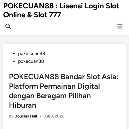
Skip
POKECUAN88 : Lisensi Login Slot
to
Online & Slot 777
content
Mai
Open
Men
Search
Posted
poke cuan88
in
pokecuan88
POKECUAN88 Bandar Slot Asia:
Platform Permainan Digital
dengan Beragam Pilihan
Hiburan
by
Douglas Hall
•
Juli 3, 2026