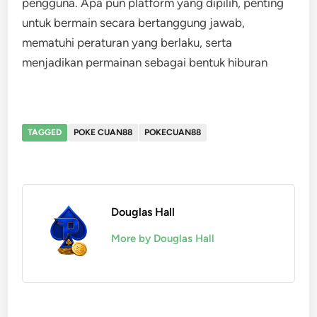
pengguna. Apa pun platform yang dipilih, penting
untuk bermain secara bertanggung jawab,
mematuhi peraturan yang berlaku, serta
menjadikan permainan sebagai bentuk hiburan
TAGGED
POKE CUAN88
POKECUAN88
Douglas Hall
More by Douglas Hall