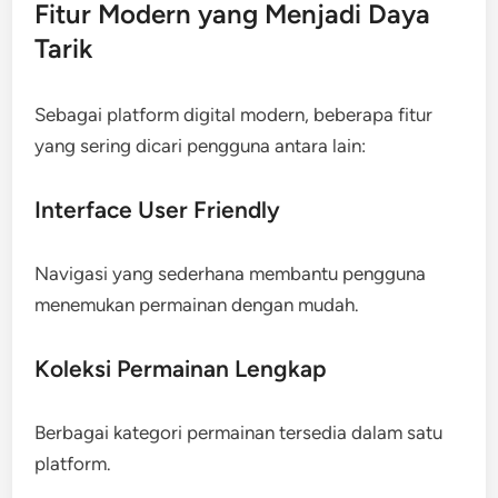
Fitur Modern yang Menjadi Daya
Tarik
Sebagai platform digital modern, beberapa fitur
yang sering dicari pengguna antara lain:
Interface User Friendly
Navigasi yang sederhana membantu pengguna
menemukan permainan dengan mudah.
Koleksi Permainan Lengkap
Berbagai kategori permainan tersedia dalam satu
platform.