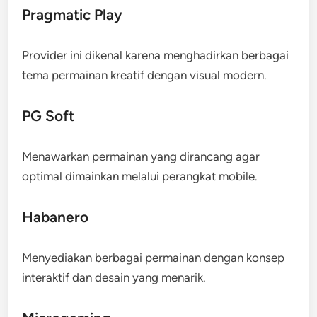
Pragmatic Play
Provider ini dikenal karena menghadirkan berbagai
tema permainan kreatif dengan visual modern.
PG Soft
Menawarkan permainan yang dirancang agar
optimal dimainkan melalui perangkat mobile.
Habanero
Menyediakan berbagai permainan dengan konsep
interaktif dan desain yang menarik.