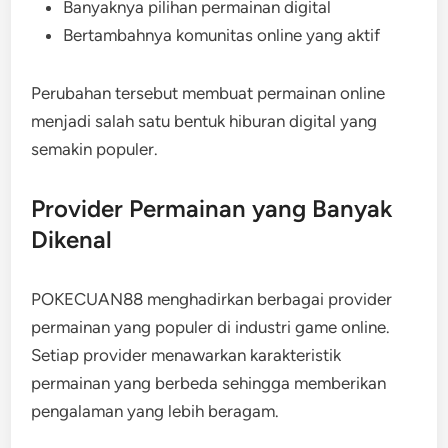
Banyaknya pilihan permainan digital
Bertambahnya komunitas online yang aktif
Perubahan tersebut membuat permainan online
menjadi salah satu bentuk hiburan digital yang
semakin populer.
Provider Permainan yang Banyak
Dikenal
POKECUAN88 menghadirkan berbagai provider
permainan yang populer di industri game online.
Setiap provider menawarkan karakteristik
permainan yang berbeda sehingga memberikan
pengalaman yang lebih beragam.