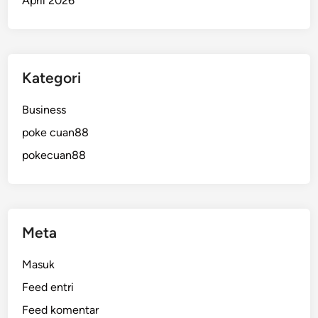
April 2026
Kategori
Business
poke cuan88
pokecuan88
Meta
Masuk
Feed entri
Feed komentar