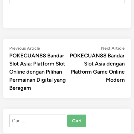
Navigasi
Previous
Nex
Previous Article
Next Article
article:
artic
POKECUAN88 Bandar
POKECUAN88 Bandar
pos
Slot Asia: Platform Slot
Slot Asia dengan
Online dengan Pilihan
Platform Game Online
Permainan Digital yang
Modern
Beragam
Cari
untuk: