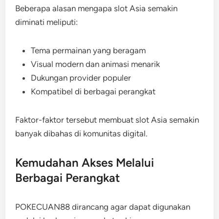
Beberapa alasan mengapa slot Asia semakin
diminati meliputi:
Tema permainan yang beragam
Visual modern dan animasi menarik
Dukungan provider populer
Kompatibel di berbagai perangkat
Faktor-faktor tersebut membuat slot Asia semakin
banyak dibahas di komunitas digital.
Kemudahan Akses Melalui
Berbagai Perangkat
POKECUAN88 dirancang agar dapat digunakan