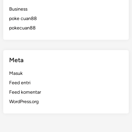
Business
poke cuan88
pokecuan88
Meta
Masuk
Feed entri
Feed komentar
WordPress.org