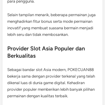
para pengguna.
Selain tampilan menarik, beberapa permainan juga
menghadirkan fitur bonus serta mode permainan
inovatif yang membuat suasana bermain menjadi
lebih seru dan tidak membosankan.
Provider Slot Asia Populer dan
Berkualitas
Sebagai bandar slot Asia modern, POKECUAN88
bekerja sama dengan provider terkenal yang telah
dikenal luas di dunia game digital. Kehadiran
provider populer memberikan lebih banyak pilihan
permainan dengan kualitas terbaik.