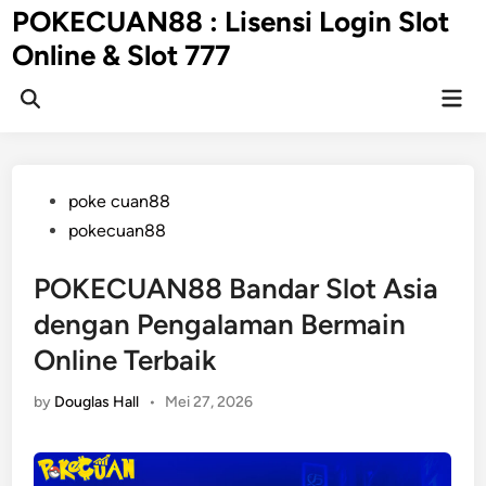
Skip
POKECUAN88 : Lisensi Login Slot
to
Online & Slot 777
content
Mai
Open
Men
Search
Posted
poke cuan88
in
pokecuan88
POKECUAN88 Bandar Slot Asia
dengan Pengalaman Bermain
Online Terbaik
by
Douglas Hall
•
Mei 27, 2026