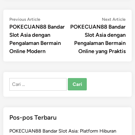
Navigasi
Previous
Nex
Previous Article
Next Article
article:
artic
POKECUAN88 Bandar
POKECUAN88 Bandar
pos
Slot Asia dengan
Slot Asia dengan
Pengalaman Bermain
Pengalaman Bermain
Online Modern
Online yang Praktis
Cari
untuk:
Pos-pos Terbaru
POKECUAN88 Bandar Slot Asia: Platform Hiburan